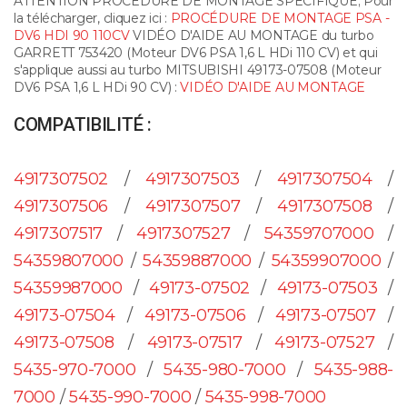
ATTENTION PROCÉDURE DE MONTAGE SPÉCIFIQUE; Pour
la télécharger, cliquez ici :
PROCÉDURE DE MONTAGE PSA -
DV6 HDI 90 110CV
VIDÉO D'AIDE AU MONTAGE du turbo
GARRETT 753420 (Moteur DV6 PSA 1,6 L HDi 110 CV) et qui
s'applique aussi au turbo MITSUBISHI 49173-07508 (Moteur
DV6 PSA 1,6 L HDi 90 CV) :
VIDÉO D'AIDE AU MONTAGE
COMPATIBILITÉ :
4917307502
/
4917307503
/
4917307504
/
4917307506
/
4917307507
/
4917307508
/
4917307517
/
4917307527
/
54359707000
/
54359807000
/
54359887000
/
54359907000
/
54359987000
/
49173-07502
/
49173-07503
/
49173-07504
/
49173-07506
/
49173-07507
/
49173-07508
/
49173-07517
/
49173-07527
/
5435-970-7000
/
5435-980-7000
/
5435-988-
7000
/
5435-990-7000
/
5435-998-7000