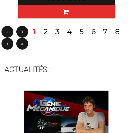
1
2
3
4
5
6
7
8
«
‹
›
»
ACTUALITÉS :