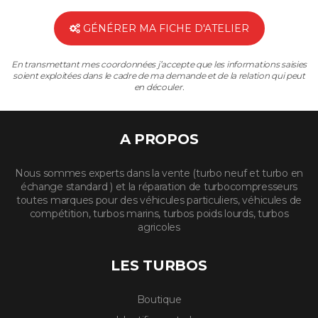
GÉNÉRER MA FICHE D'ATELIER
En transmettant mes coordonnées j’accepte que les informations saisies
soient exploitées dans le cadre de ma demande et de la relation qui peut
en découler.
A PROPOS
Nous sommes experts dans la vente (turbo neuf et turbo en
échange standard ) et la réparation de turbocompresseurs
toutes marques pour des véhicules particuliers, véhicules de
compétition, turbos marins, turbos poids lourds, turbos
agricoles
LES TURBOS
Boutique