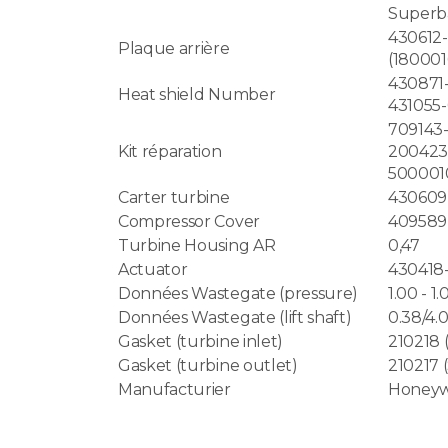
Superb
43061
Plaque arrière
(180001
43087
Heat shield Number
431055
70914
Kit réparation
200423
500001
Carter turbine
430609
Compressor Cover
409589
Turbine Housing AR
0,47
Actuator
430418
Données Wastegate (pressure)
1.00 - 1.
Données Wastegate (lift shaft)
0.38/4
Gasket (turbine inlet)
210218 (
Gasket (turbine outlet)
210217 (
Manufacturier
Honeyw