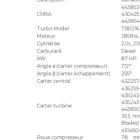
443853
CHRA
430425
443854
Turbo Model
TB0216
Moteur
J8S814,
Cylindrée
2.0L, 2
Carburant
Diesel
KW
87 HP
Angle α (carter compresseur)
172°
Angle β (carter échappement)
255°
Carter central
432257-
43525
43524
43524
Carter turbine
443850
35.5 mm
Blades)
410450-
Roue compresseur
78. mm