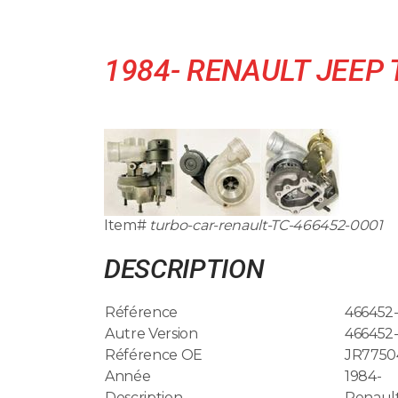
1984- RENAULT JEEP
Item#
turbo-car-renault-TC-466452-0001
DESCRIPTION
Référence
466452
Autre Version
466452
Référence OE
JR7750
Année
1984-
Description
Renaul