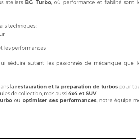
os ateliers
BG Turbo
, où performance et fiabilité sont l
ils techniques :
ur
 et les performances
i séduira autant les passionnés de mécanique que l
dans la
restauration et la préparation de turbos
pour to
ules de collection, mais aussi
4x4 et SUV
.
turbo
ou
optimiser ses performances
, notre équipe m