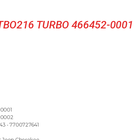
 TBO216 TURBO 466452-0001
-0001
-0002
43 - 7700727641
t Jeep Cherokee