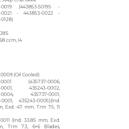
-0019 (443853-5019S -
-0021 - 443853-0022 -
-0128)
 J8S
068 ccm, I4
0009 (Oil Cooled)
9-0001 (435737-0006,
3-0001, 435243-0002,
3-0004, 435737-0001,
-0001, 435243-0005)(Ind.
, Exd. 47. mm, Trm 7.5, 11
0011 (Ind. 33.85 mm, Exd.
, Trm 7.3, 6+6 Blades,