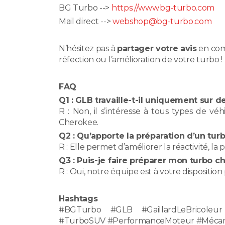
BG Turbo -->
https://www.bg-turbo.com
Mail direct -->
webshop@bg-turbo.com
N’hésitez pas à
partager votre avis
en com
réfection ou l’amélioration de votre turbo !
FAQ
Q1 : GLB travaille-t-il uniquement sur d
R : Non, il s’intéresse à tous types de 
Cherokee.
Q2 : Qu’apporte la préparation d’un turb
R : Elle permet d’améliorer la réactivité, la 
Q3 : Puis-je faire préparer mon turbo c
R : Oui, notre équipe est à votre dispositio
Hashtags
#BGTurbo #GLB #GaillardLeBricoleu
#TurboSUV #PerformanceMoteur #Mécan