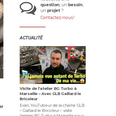
question
, un
besoin
,
un
projet
?
Contactez-nous !
ACTUALITÉ
Visite de l’atelier BG Turbo à
Marseille – Avec GLB Gaillard le
Bricoleur
Evan, YouTubeur de la chaîne GLB
er
– Gaillard le Bricoleur – visite
l’atelier BG Turbo à Marseille pour