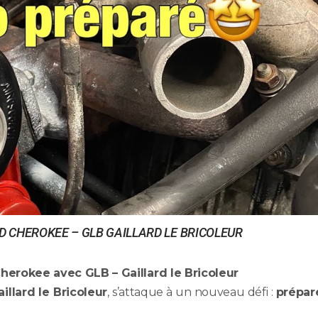
D CHEROKEE – GLB GAILLARD LE BRICOLEUR
herokee avec GLB – Gaillard le Bricoleur
illard le Bricoleur
, s’attaque à un nouveau défi :
prépar