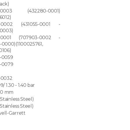
ack)
2-0003 (432280-0001)
6012)
1-0002 (431055-0001 -
-0003)
3-0001 (707903-0002 -
-0000)(1100025761,
0106)
-0059
-0079
-0032
09/ 1.30 - 1.40 bar
.00 mm
Stainless Steel)
Stainless Steel)
ell-Garrett