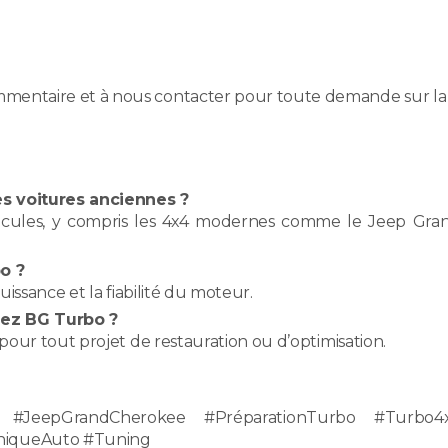
mentaire et à nous contacter pour toute demande sur la
es voitures anciennes ?
véhicules, y compris les 4x4 modernes comme le Jeep Gra
o ?
puissance et la fiabilité du moteur.
hez BG Turbo ?
n pour tout projet de restauration ou d’optimisation.
r #JeepGrandCherokee #PréparationTurbo #Turbo4
iqueAuto #Tuning