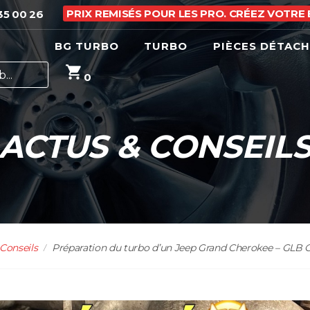
PRIX REMISÉS POUR LES PRO. CRÉEZ VOTRE
35 00 26
BG TURBO
TURBO
PIÈCES DÉTAC
0
ACTUS & CONSEIL
Conseils
Préparation du turbo d’un Jeep Grand Cherokee – GLB Ga