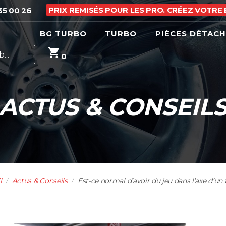
PRIX REMISÉS POUR LES PRO. CRÉEZ VOTRE
35 00 26
BG TURBO
TURBO
PIÈCES DÉTAC
0
ACTUS & CONSEIL
l
Actus & Conseils
Est-ce normal d’avoir du jeu dans l’axe d’un 