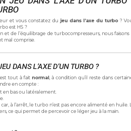
’UN JEU DANS L’AXE D’UN TURBO 
TURBO
eur et vous constatez du
jeu dans l’axe du turbo
? Vo
urbo est HS ?
ion et de l’équilibrage de turbocompresseurs, nous faisons 
nt mal comprise.
JEU DANS L’AXE D’UN TURBO ?
est tout à fait
normal
, à condition qu’il reste dans certain
rendre en compte :
 en bas ou latéralement.
e.
car, à l’arrêt, le turbo n’est pas encore alimenté en huile. 
ers, ce qui permet de percevoir ce léger jeu à la main.
rêt serait même suspect. Il pourrait indiquer un grippage 
ontage non conforme.