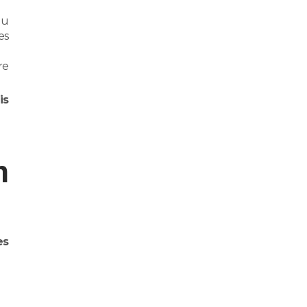
du
es
re
is
n
es