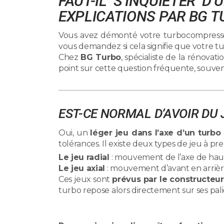
FAUT-IL S’INQUIÉTER D
EXPLICATIONS PAR BG 
Vous avez démonté votre turbocompress
vous demandez si cela signifie que votre t
Chez
BG Turbo
, spécialiste de la rénovat
point sur cette question fréquente, souve
EST-CE NORMAL D’AVOIR DU 
Oui, un
léger jeu dans l’axe d’un turbo
tolérances. Il existe deux types de jeu à p
Le jeu radial
: mouvement de l’axe de haut
Le jeu axial
: mouvement d’avant en arrièr
Ces jeux sont
prévus par le constructeur
turbo repose alors directement sur ses pali
--> Un turbo sans aucun jeu du tout à l’ar
un m