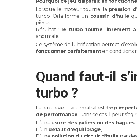
Pourquoi ce jeu disparaît en fonctionn
Lorsque le moteur tourne, la
pression d
turbo. Cela forme un
coussin d’huile
qui
pièces.
Résultat :
le turbo tourne librement à
anormale.
Ce système de lubrification permet d’exp
fonctionner parfaitement
en conditions r
Quand faut-il s’
turbo ?
Le jeu devient anormal s’il est
trop import
de performance
. Dans ce cas, il peut s’agir 
D’une
usure des paliers ou des bagues
,
D’un
défaut d’équilibrage
,
D’une
pollution du circuit d’huile
par des