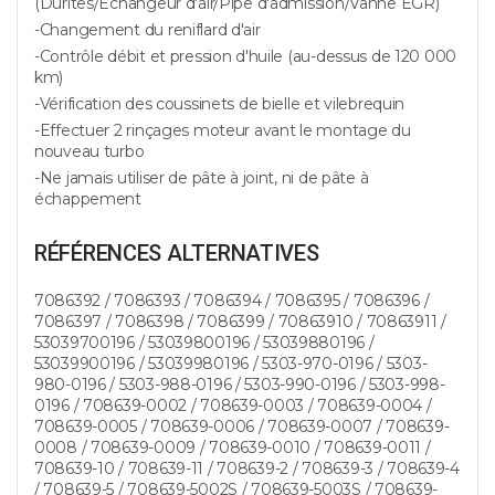
(Durites/Echangeur d'air/Pipe d'admission/Vanne EGR)
-Changement du reniflard d'air
-Contrôle débit et pression d'huile (au-dessus de 120 000
km)
-Vérification des coussinets de bielle et vilebrequin
-Effectuer 2 rinçages moteur avant le montage du
nouveau turbo
-Ne jamais utiliser de pâte à joint, ni de pâte à
échappement
RÉFÉRENCES ALTERNATIVES
7086392 / 7086393 / 7086394 / 7086395 / 7086396 /
7086397 / 7086398 / 7086399 / 70863910 / 70863911 /
53039700196 / 53039800196 / 53039880196 /
53039900196 / 53039980196 / 5303-970-0196 / 5303-
980-0196 / 5303-988-0196 / 5303-990-0196 / 5303-998-
0196 / 708639-0002 / 708639-0003 / 708639-0004 /
708639-0005 / 708639-0006 / 708639-0007 / 708639-
0008 / 708639-0009 / 708639-0010 / 708639-0011 /
708639-10 / 708639-11 / 708639-2 / 708639-3 / 708639-4
/ 708639-5 / 708639-5002S / 708639-5003S / 708639-