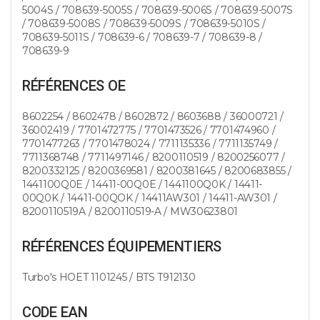
5004S / 708639-5005S / 708639-5006S / 708639-5007S
/ 708639-5008S / 708639-5009S / 708639-5010S /
708639-5011S / 708639-6 / 708639-7 / 708639-8 /
708639-9
RÉFÉRENCES OE
8602254 / 8602478 / 8602872 / 8603688 / 36000721 /
36002419 / 7701472775 / 7701473526 / 7701474960 /
7701477263 / 7701478024 / 7711135336 / 7711135749 /
7711368748 / 7711497146 / 8200110519 / 8200256077 /
8200332125 / 8200369581 / 8200381645 / 8200683855 /
1441100Q0E / 14411-00Q0E / 1441100Q0K / 14411-
00Q0K / 14411-00QOK / 14411AW301 / 14411-AW301 /
8200110519A / 8200110519-A / MW30623801
RÉFÉRENCES ÉQUIPEMENTIERS
Turbo's HOET 1101245 / BTS T912130
CODE EAN