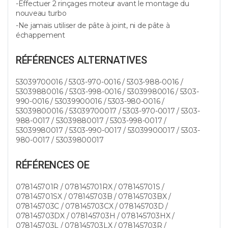
-Effectuer 2 rinçages moteur avant le montage du
nouveau turbo
-Ne jamais utiliser de pâte à joint, ni de pâte à
échappement
RÉFÉRENCES ALTERNATIVES
53039700016 / 5303-970-0016 / 5303-988-0016 /
53039880016 / 5303-998-0016 / 53039980016 / 5303-
990-0016 / 53039900016 / 5303-980-0016 /
53039800016 / 53039700017 / 5303-970-0017 / 5303-
988-0017 / 53039880017 / 5303-998-0017 /
53039980017 / 5303-990-0017 / 53039900017 / 5303-
980-0017 / 53039800017
RÉFÉRENCES OE
078145701R / 078145701RX / 078145701S /
078145701SX / 078145703B / 078145703BX /
078145703C / 078145703CX / 078145703D /
078145703DX / 078145703H / 078145703HX /
078145703L / 078145703LX / 078145703R /