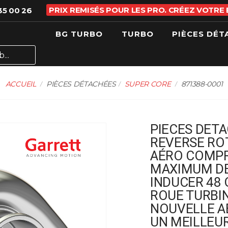
PRIX REMISÉS POUR LES PRO. CRÉEZ VOTRE
35 00 26
BG TURBO
TURBO
PIÈCES DÉT
ACCUEIL
PIÈCES DÉTACHÉES
SUPER CORE
871388-0001
PIECES DETA
REVERSE ROT
AÉRO COMPR
MAXIMUM DE
INDUCER 48
ROUE TURBIN
NOUVELLE A
UN MEILLEU