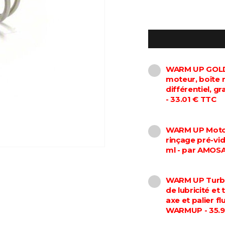
WARM UP GOLD 
moteur, boîte 
différentiel, 
- 33.01 € TTC
WARM UP Motor
rinçage pré-vi
ml - par AMOS
WARM UP Turbo
de lubricité et
axe et palier f
WARMUP - 35.9