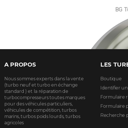
BG Tu
A PROPOS
LES TUR
Nous sommes experts dans la vente
Boutique
(turbo neuf et turbo en échange
Identifier u
standard ) et la réparation de
Formulaire 
turbocompresseurs toutes marques
pour des véhicules particuliers,
Formulaire 
véhicules de compétition, turbos
Recherche p
marins, turbos poids lourds, turbos
agricoles