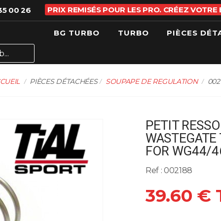
PRIX REMISÉS POUR LES PRO. CRÉEZ VOTRE
35 00 26
BG TURBO
TURBO
PIÈCES DÉT
CUEIL
PIÈCES DÉTACHÉES
SOUPAPE DE REGULATION
002
PETIT RESSOR
WASTEGATE T
FOR WG44/4
Ref : 002188
39.60 €