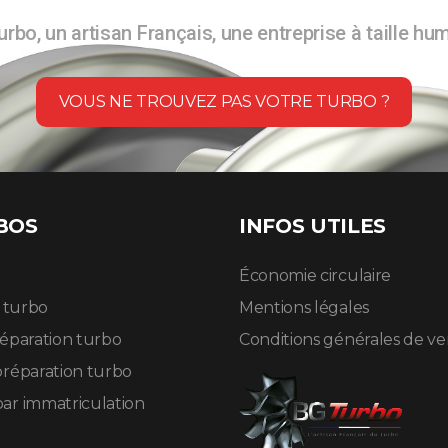
rbo, un artisan Français, une entreprise à taille hu
VOUS NE TROUVEZ PAS VOTRE TURBO ?
BOS
INFOS UTILES
Économie circulaire
n turbo
Mentions légales
réparation turbo
Conditions générales de v
préparation turbo
ar immatriculation