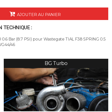
AJOUTER AU PANIER
 TECHNIQUE :
 0.6 Bar (8.7 PSI) pour Wastegate TIAL F38 SPRING 0.5
WG44/46
BG Turbo