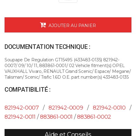
AJOUTER AU PANIER
DOCUMENTATION TECHNIQUE :
Soupape De Regulation GT1549S (433483-0135) 821942-
0007/ 09/ 10/ 11, 883861-0001/ 02 Vehicle fitment(s) OPEL
VAUXHALL Vivaro, RENAULT Grand Scenic/ Espace/ Megane/
Talisman/ Scenic/ Trafic 1.6D O.E. part number(s) 433483-0135
COMPATIBILITÉ :
821942-0007
/
821942-0009
/
821942-0010
/
821942-0011
/
883861-0001
/
883861-0002
Aide et Conseils