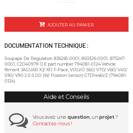
AJOUTER AU PANIER
DOCUMENTATION TECHNIQUE :
Soupape De Regulation 836265-0001, 850326-0001, 875247-
0001, C2D40979 O.E part number 794081-0124 Vehicle
fitment JAGUAR XJ/ XF/ F-Pace, VOLVO S60/ V70/ V60/ V40/
S90/ V90 2.0-3.0D (W/ Position Sensor) GTD1446VZ (794081-
0124)
Aide et Conseils
Vous avez une
question
, un
projet
?
Contactez-nous !