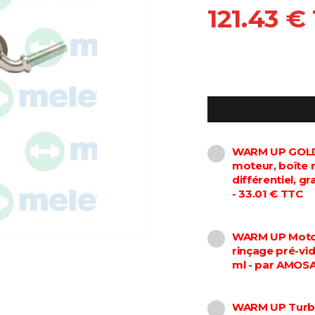
121.43 €
WARM UP GOLD 
moteur, boîte 
différentiel, 
- 33.01 € TTC
WARM UP Motor
rinçage pré-vi
ml - par AMOS
WARM UP Turbo