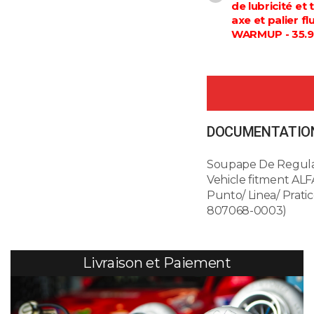
de lubricité et
axe et palier f
WARMUP - 35.9
DOCUMENTATION
Soupape De Regulat
Vehicle fitment ALF
Punto/ Linea/ Prat
807068-0003)
Livraison et Paiement