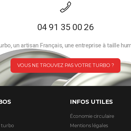
04 91 35 00 26
rbo, un artisan Français, une entreprise à taille hu
VOUS NE TROUVEZ PAS VOTRE TURBO ?
BOS
INFOS UTILES
Économie circulaire
n turbo
Mentions légales