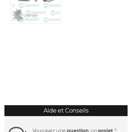
Aide et Conseils
Vous avez une
question
, un
projet
?