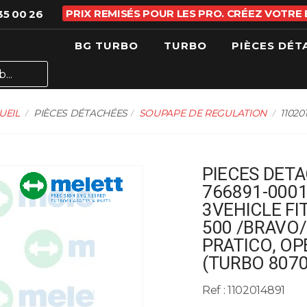
PRIX REMISÉS POUR LES PRO. CRÉEZ VOTRE
35 00 26
BG TURBO
TURBO
PIÈCES DÉT
UEIL
PIÈCES DÉTACHÉES
SOUPAPE DE REGULATION
11020
PIECES DETA
766891-0001
3VEHICLE FI
500 /BRAVO/
PRATICO, O
(TURBO 8070
Ref : 1102014891