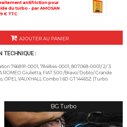
 traitement antifriction pour
luide du turbo - par AMOSAN
9 € TTC
AJOUTER AU PANIER
 TECHNIQUE :
ion 766891-0001, 784844-0001, 807068-0001/ 2/ 3
A ROMEO Giulietta, FIAT 500 /Bravo/ Doblo/ Grande
ico, OPEL VAUXHALL Combo 1.6D GT1446SZ (Turbo
BG Turbo