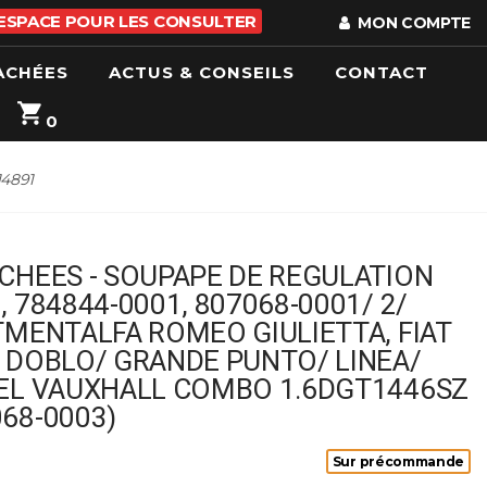
 ESPACE POUR LES CONSULTER
MON COMPTE
ACHÉES
ACTUS & CONSEILS
CONTACT
0
14891
CHEES - SOUPAPE DE REGULATION
, 784844-0001, 807068-0001/ 2/
TMENTALFA ROMEO GIULIETTA, FIAT
 DOBLO/ GRANDE PUNTO/ LINEA/
PEL VAUXHALL COMBO 1.6DGT1446SZ
68-0003)
Sur précommande