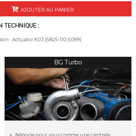
AJOUTER AU PANIER
 TECHNIQUE :
ion - Actuator K03 (5825-110-5099)
BG Turbo
Négocie pour vous comme une centrale