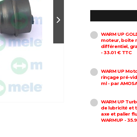
WARM UP GOLD 
moteur, boîte 
différentiel, 
- 33.01 € TTC
WARM UP Motor
rinçage pré-vi
ml - par AMOS
WARM UP Turbo
de lubricité et
axe et palier f
WARMUP - 35.9