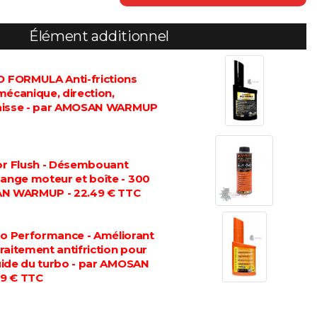
Élément additionnel
FORMULA Anti-frictions
mécanique, direction,
graisse - par AMOSAN WARMUP
 Flush - Désembouant
dange moteur et boîte - 300
AN WARMUP - 22.49 € TTC
 Performance - Améliorant
 traitement antifriction pour
luide du turbo - par AMOSAN
9 € TTC