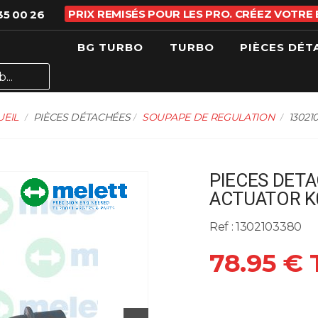
PRIX REMISÉS POUR LES PRO. CRÉEZ VOTRE
35 00 26
BG TURBO
TURBO
PIÈCES DÉT
UEIL
PIÈCES DÉTACHÉES
SOUPAPE DE REGULATION
13021
PIECES DETA
ACTUATOR K0
Ref : 1302103380
78.95 €