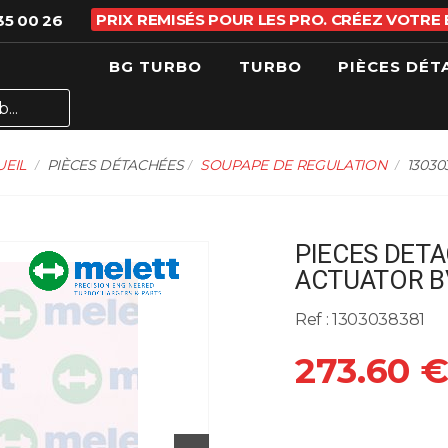
PRIX REMISÉS POUR LES PRO. CRÉEZ VOTRE
35 00 26
BG TURBO
TURBO
PIÈCES DÉT
UEIL
PIÈCES DÉTACHÉES
SOUPAPE DE REGULATION
13030
PIECES DETA
ACTUATOR BV
Ref : 1303038381
273.60 