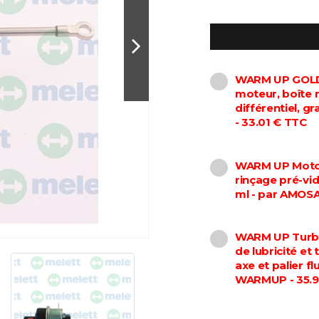
WARM UP GOLD 
moteur, boîte 
différentiel, 
- 33.01 € TTC
WARM UP Motor
rinçage pré-vi
ml - par AMOS
WARM UP Turbo
de lubricité et
axe et palier f
WARMUP - 35.9