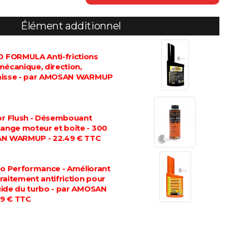
Élément additionnel
FORMULA Anti-frictions
mécanique, direction,
graisse - par AMOSAN WARMUP
 Flush - Désembouant
dange moteur et boîte - 300
AN WARMUP - 22.49 € TTC
 Performance - Améliorant
 traitement antifriction pour
luide du turbo - par AMOSAN
9 € TTC