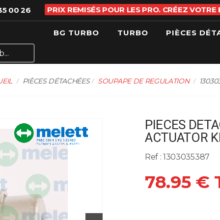
PRIX REMISÉS POUR LES PRO. CRÉEZ VOTRE
35 00 26
BG TURBO
TURBO
PIÈCES DÉT
EIL
PIÈCES DÉTACHÉES
SOUPAPE DE REGULATION
13030
PIECES DETA
ACTUATOR KP
Ref : 1303035387
78.95 €