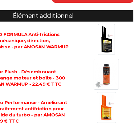
Élément additionnel
FORMULA Anti-frictions
mécanique, direction,
graisse - par AMOSAN WARMUP
 Flush - Désembouant
dange moteur et boîte - 300
AN WARMUP - 22.49 € TTC
 Performance - Améliorant
 traitement antifriction pour
luide du turbo - par AMOSAN
9 € TTC