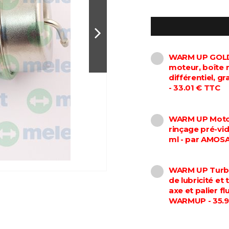
WARM UP GOLD 
moteur, boîte 
différentiel, 
- 33.01 € TTC
WARM UP Motor
rinçage pré-vi
ml - par AMOS
WARM UP Turbo
de lubricité et
axe et palier f
WARMUP - 35.9