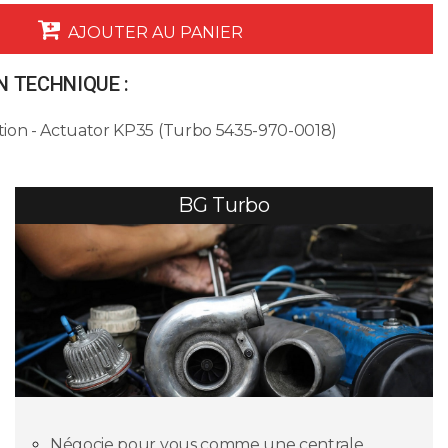
AJOUTER AU PANIER
 TECHNIQUE :
ion - Actuator KP35 (Turbo 5435-970-0018)
BG Turbo
Négocie pour vous comme une centrale