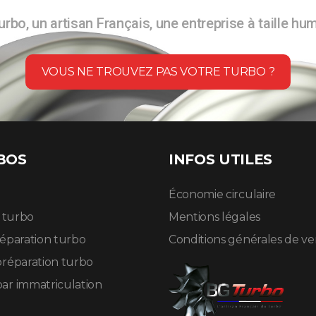
rbo, un artisan Français, une entreprise à taille hu
VOUS NE TROUVEZ PAS VOTRE TURBO ?
BOS
INFOS UTILES
Économie circulaire
n turbo
Mentions légales
réparation turbo
Conditions générales de v
préparation turbo
ar immatriculation