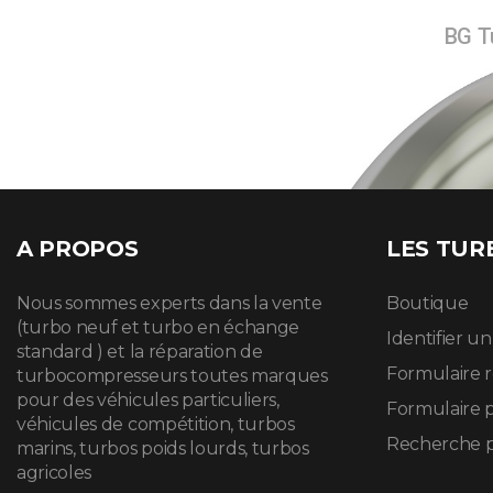
BG Tu
A PROPOS
LES TUR
Nous sommes experts dans la vente
Boutique
(turbo neuf et turbo en échange
Identifier u
standard ) et la réparation de
Formulaire 
turbocompresseurs toutes marques
pour des véhicules particuliers,
Formulaire 
véhicules de compétition, turbos
Recherche p
marins, turbos poids lourds, turbos
agricoles