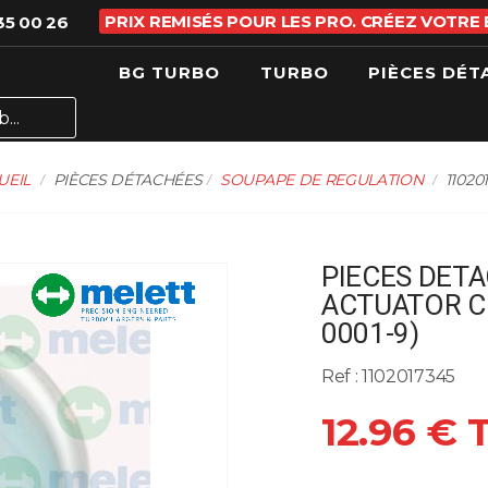
PRIX REMISÉS POUR LES PRO. CRÉEZ VOTRE
35 00 26
BG TURBO
TURBO
PIÈCES DÉT
UEIL
PIÈCES DÉTACHÉES
SOUPAPE DE REGULATION
11020
PIECES DETA
ACTUATOR C
0001-9)
Ref : 1102017345
12.96 € 