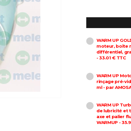
WARM UP GOLD 
moteur, boîte 
différentiel, 
- 33.01 € TTC
WARM UP Motor
rinçage pré-vi
ml - par AMOS
WARM UP Turbo
de lubricité et
axe et palier f
WARMUP - 35.9