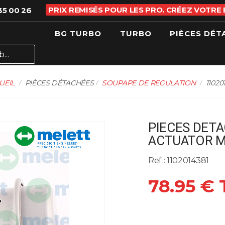
PRIX REMISÉS POUR LES PRO. CRÉEZ VOTRE
35 00 26
BG TURBO
TURBO
PIÈCES DÉT
UEIL
PIÈCES DÉTACHÉES
SOUPAPE DE REGULATION
11020
PIECES DETA
ACTUATOR M
Ref : 1102014381
78.95 €