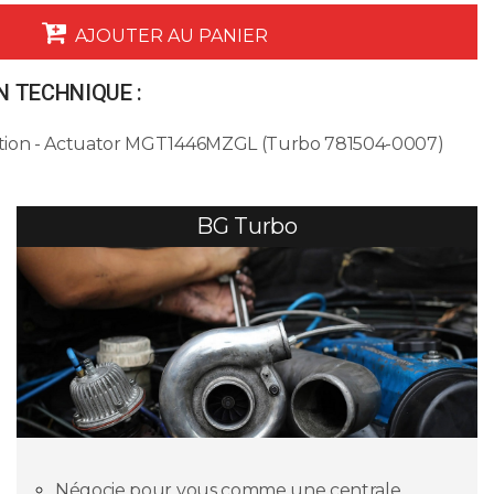
AJOUTER AU PANIER
 TECHNIQUE :
tion - Actuator MGT1446MZGL (Turbo 781504-0007)
BG Turbo
Négocie pour vous comme une centrale