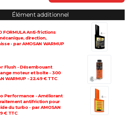
Élément additionnel
FORMULA Anti-frictions
mécanique, direction,
graisse - par AMOSAN WARMUP
 Flush - Désembouant
dange moteur et boîte - 300
AN WARMUP - 22.49 € TTC
 Performance - Améliorant
 traitement antifriction pour
luide du turbo - par AMOSAN
9 € TTC