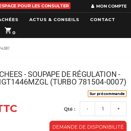
 ESPACE POUR LES CONSULTER
MON COMPTE
ACHÉES
ACTUS & CONSEILS
CONTACT
0
14381
CHEES - SOUPAPE DE RÉGULATION -
GT1446MZGL (TURBO 781504-0007)
Sur précommande
 TTC
Qté :
DEMANDE DE DISPONIBILITÉ