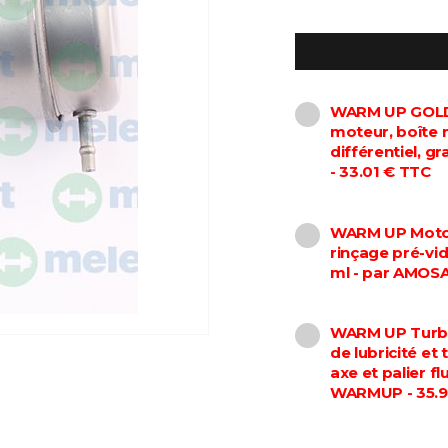
WARM UP GOLD 
moteur, boîte 
différentiel, 
- 33.01 € TTC
WARM UP Motor
rinçage pré-vi
ml - par AMOS
WARM UP Turbo
de lubricité et
axe et palier f
WARMUP - 35.9