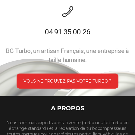
04 91 35 00 26
BG Turbo, un artisan Français, une entreprise à
taille humaine.
VOUS NE TROUVEZ PAS VOTRE TURBO ?
A PROPOS
Nous sommes experts dans la vente (turbo neuf et turbo en
échange standard ) et la réparation de turbocompresseurs
toutes marques pour des véhicules particuliers, véhicules de