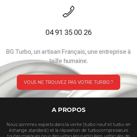
04 91 35 00 26
BG Turbo, un artisan Français, une entreprise à
taille humaine.
VOUS NE TROUVEZ PAS VOTRE TURBO ?
A PROPOS
Nous sommes experts dans la vente (turbo neuf et turbo en
échange standard ) et la réparation de turbocompresseurs
toutes marques pour des véhicules particuliers, véhicules de