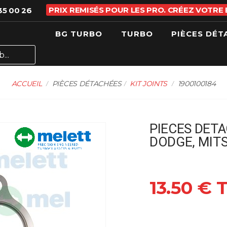
PRIX REMISÉS POUR LES PRO. CRÉEZ VOTRE
35 00 26
BG TURBO
TURBO
PIÈCES DÉT
ACCUEIL
PIÈCES DÉTACHÉES
KIT JOINTS
1900100184
PIECES DETA
DODGE, MITS
13.50 € 