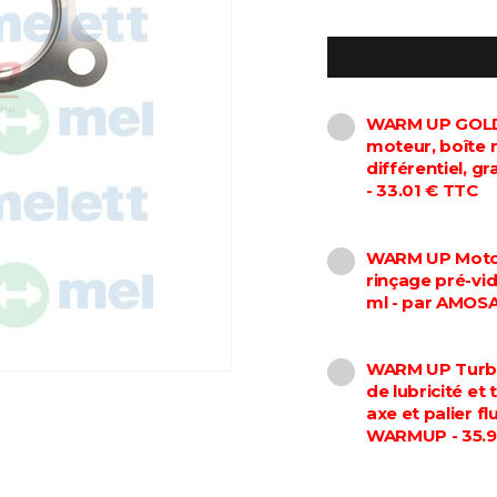
WARM UP GOLD 
moteur, boîte 
différentiel, 
- 33.01 € TTC
WARM UP Motor
rinçage pré-vi
ml - par AMOS
WARM UP Turbo
de lubricité et
axe et palier f
WARMUP - 35.9