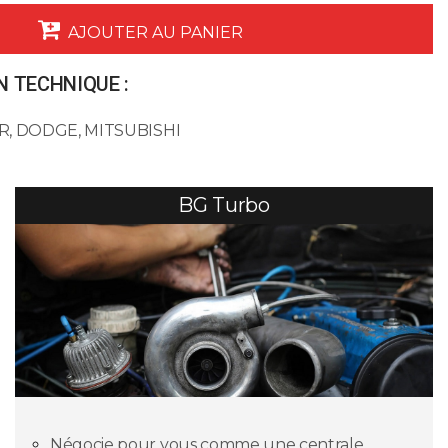
AJOUTER AU PANIER
 TECHNIQUE :
LER, DODGE, MITSUBISHI
BG Turbo
Négocie pour vous comme une centrale