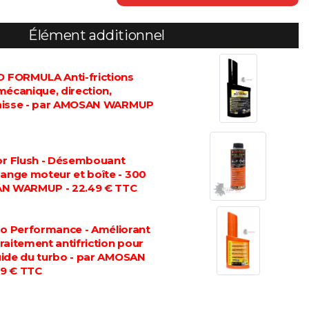
Élément additionnel
FORMULA Anti-frictions
mécanique, direction,
graisse - par AMOSAN WARMUP
 Flush - Désembouant
dange moteur et boîte - 300
AN WARMUP - 22.49 € TTC
 Performance - Améliorant
 traitement antifriction pour
luide du turbo - par AMOSAN
9 € TTC