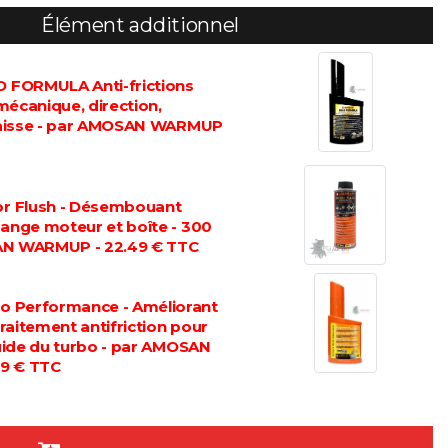
Élément additionnel
FORMULA Anti-frictions
mécanique, direction,
graisse - par AMOSAN WARMUP
 Flush - Désembouant
dange moteur et boîte - 300
AN WARMUP - 22.49 € TTC
 Performance - Améliorant
 traitement antifriction pour
luide du turbo - par AMOSAN
9 € TTC