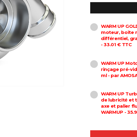
WARM UP GOLD 
moteur, boîte 
différentiel, 
- 33.01 € TTC
WARM UP Motor
rinçage pré-vi
ml - par AMOS
WARM UP Turbo
de lubricité et
axe et palier f
WARMUP - 35.9