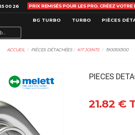
PRIX REMISÉS POUR LES PRO. CRÉEZ VOTRE
35 00 26
BG TURBO
TURBO
PIÈCES DÉT
ACCUEIL
PIÈCES DÉTACHÉES
KIT JOINTS
1900100100
PIECES DETAC
21.82 € 