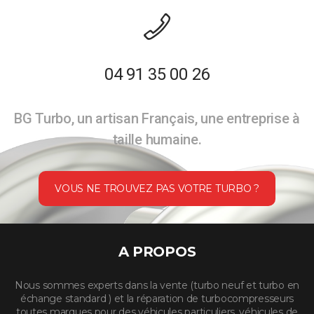
04 91 35 00 26
BG Turbo, un artisan Français, une entreprise à
taille humaine.
VOUS NE TROUVEZ PAS VOTRE TURBO ?
A PROPOS
Nous sommes experts dans la vente (turbo neuf et turbo en
échange standard ) et la réparation de turbocompresseurs
toutes marques pour des véhicules particuliers, véhicules de