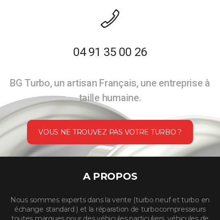
04 91 35 00 26
BG Turbo, un artisan Français, une entreprise à
taille humaine.
VOUS NE TROUVEZ PAS VOTRE TURBO ?
A PROPOS
Nous sommes experts dans la vente (turbo neuf et turbo en
échange standard ) et la réparation de turbocompresseurs
toutes marques pour des véhicules particuliers, véhicules de