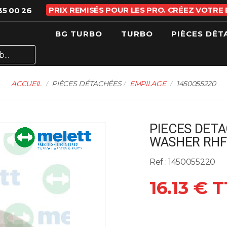
PRIX REMISÉS POUR LES PRO. CRÉEZ VOTRE
35 00 26
BG TURBO
TURBO
PIÈCES DÉT
ACCUEIL
PIÈCES DÉTACHÉES
EMPILAGE
1450055220
PIECES DETA
WASHER RHF
Ref : 1450055220
16.13 € 