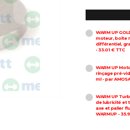
WARM UP GOLD 
moteur, boîte 
différentiel, 
- 33.01 € TTC
WARM UP Motor
rinçage pré-vi
ml - par AMOS
WARM UP Turbo
de lubricité et
axe et palier f
WARMUP - 35.9