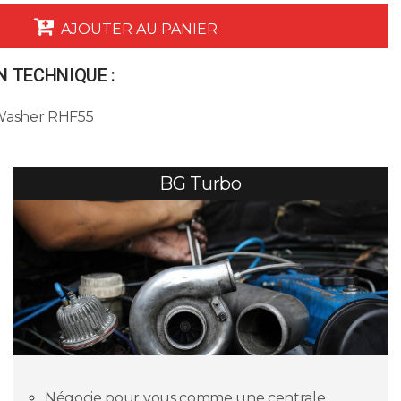
AJOUTER AU PANIER
 TECHNIQUE :
 Washer RHF55
BG Turbo
Négocie pour vous comme une centrale