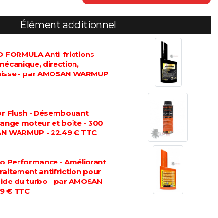
Élément additionnel
FORMULA Anti-frictions
mécanique, direction,
graisse - par AMOSAN WARMUP
 Flush - Désembouant
dange moteur et boîte - 300
AN WARMUP - 22.49 € TTC
 Performance - Améliorant
 traitement antifriction pour
luide du turbo - par AMOSAN
9 € TTC