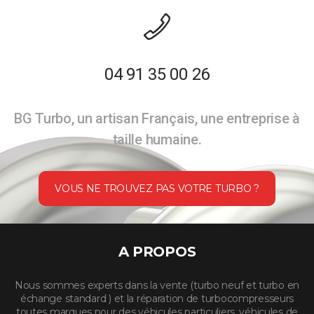
04 91 35 00 26
BG Turbo, un artisan Français, une entreprise à
taille humaine.
VOUS NE TROUVEZ PAS VOTRE TURBO ?
A PROPOS
Nous sommes experts dans la vente (turbo neuf et turbo en
échange standard ) et la réparation de turbocompresseurs
toutes marques pour des véhicules particuliers, véhicules de