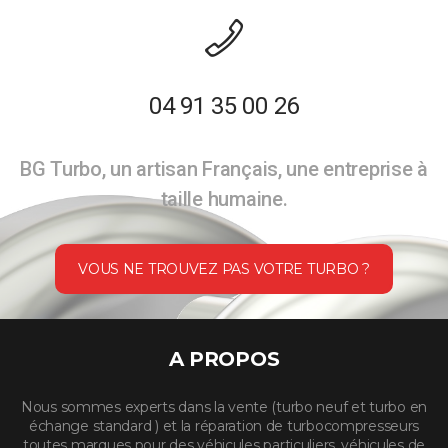
04 91 35 00 26
BG Turbo, un artisan Français, une entreprise à
taille humaine.
VOUS NE TROUVEZ PAS VOTRE TURBO ?
A PROPOS
Nous sommes experts dans la vente (turbo neuf et turbo en
échange standard ) et la réparation de turbocompresseurs
toutes marques pour des véhicules particuliers, véhicules de