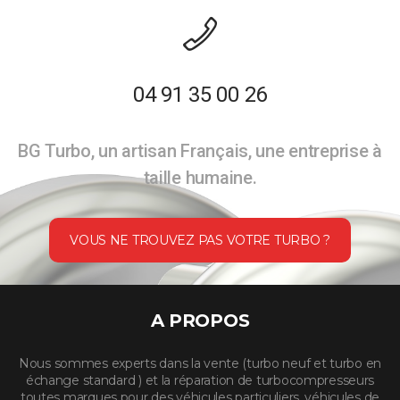
04 91 35 00 26
BG Turbo, un artisan Français, une entreprise à
taille humaine.
VOUS NE TROUVEZ PAS VOTRE TURBO ?
A PROPOS
Nous sommes experts dans la vente (turbo neuf et turbo en
échange standard ) et la réparation de turbocompresseurs
toutes marques pour des véhicules particuliers, véhicules de