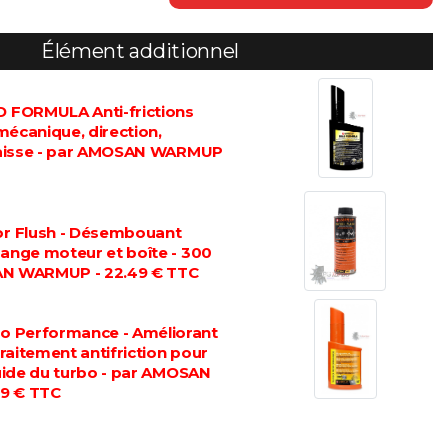
Élément additionnel
FORMULA Anti-frictions
mécanique, direction,
graisse - par AMOSAN WARMUP
 Flush - Désembouant
dange moteur et boîte - 300
AN WARMUP - 22.49 € TTC
 Performance - Améliorant
 traitement antifriction pour
luide du turbo - par AMOSAN
9 € TTC