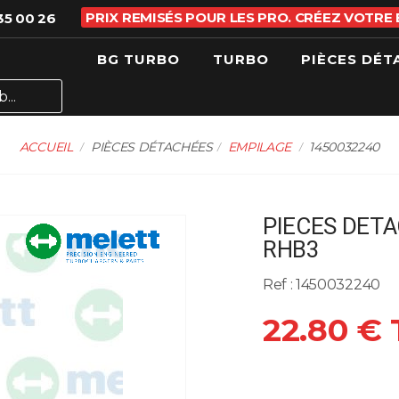
PRIX REMISÉS POUR LES PRO. CRÉEZ VOTRE
35 00 26
BG TURBO
TURBO
PIÈCES DÉT
ACCUEIL
PIÈCES DÉTACHÉES
EMPILAGE
1450032240
PIECES DETA
RHB3
Ref : 1450032240
22.80 €