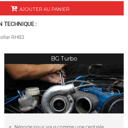
AJOUTER AU PANIER
 TECHNIQUE :
Collar RHB3
BG Turbo
Négocie pour vous comme une centrale