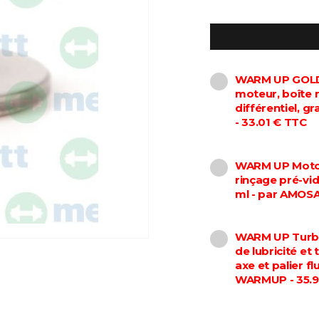
WARM UP GOLD 
moteur, boîte 
différentiel, 
- 33.01 € TTC
WARM UP Motor
rinçage pré-vi
ml - par AMOS
WARM UP Turbo
de lubricité et
axe et palier f
WARMUP - 35.9