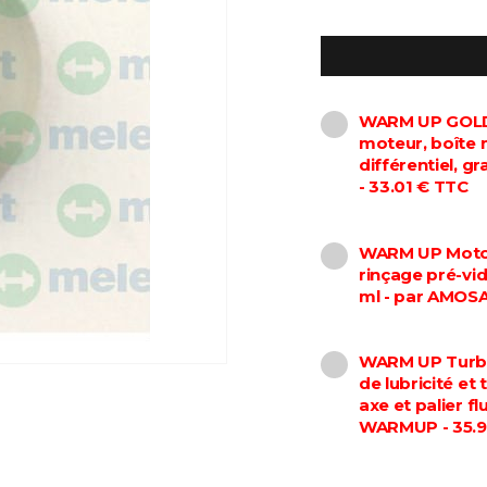
WARM UP GOLD 
moteur, boîte 
différentiel, 
- 33.01 € TTC
WARM UP Motor
rinçage pré-vi
ml - par AMOS
WARM UP Turbo
de lubricité et
axe et palier f
WARMUP - 35.9