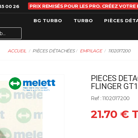
PRIX REMISÉS POUR LES PRO. CRÉEZ VOTRE
35 00 26
BG TURBO
TURBO
PIÈCES DÉT
ACCUEIL
PIÈCES DÉTACHÉES
EMPILAGE
1102017200
PIECES DETA
FLINGER GT1
Ref : 1102017200
21.70 € 