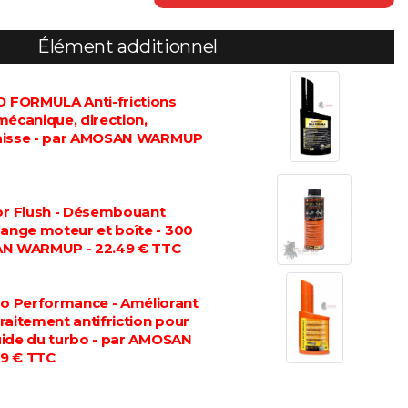
Élément additionnel
FORMULA Anti-frictions
mécanique, direction,
graisse - par AMOSAN WARMUP
 Flush - Désembouant
dange moteur et boîte - 300
AN WARMUP - 22.49 € TTC
 Performance - Améliorant
 traitement antifriction pour
luide du turbo - par AMOSAN
9 € TTC