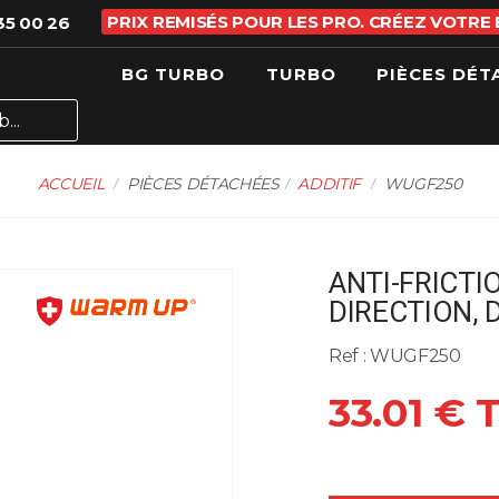
PRIX REMISÉS POUR LES PRO. CRÉEZ VOTRE
35 00 26
BG TURBO
TURBO
PIÈCES DÉT
ACCUEIL
PIÈCES DÉTACHÉES
ADDITIF
WUGF250
ANTI-FRICTI
DIRECTION, 
Ref : WUGF250
33.01 € 