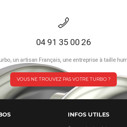
04 91 35 00 26
rbo, un artisan Français, une entreprise à taille hu
VOUS NE TROUVEZ PAS VOTRE TURBO ?
BOS
INFOS UTILES