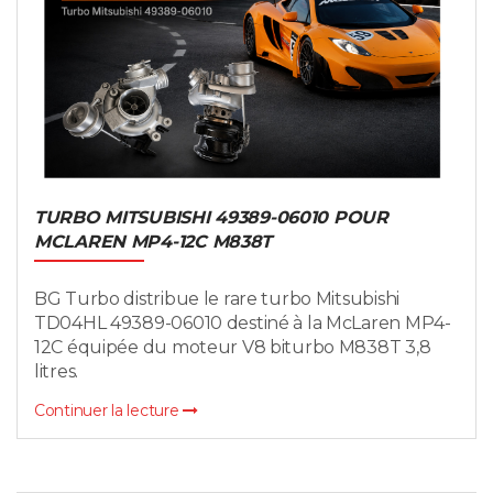
TURBO MITSUBISHI 49389-06010 POUR
MCLAREN MP4-12C M838T
BG Turbo distribue le rare turbo Mitsubishi
TD04HL 49389-06010 destiné à la McLaren MP4-
12C équipée du moteur V8 biturbo M838T 3,8
litres.
Continuer la lecture