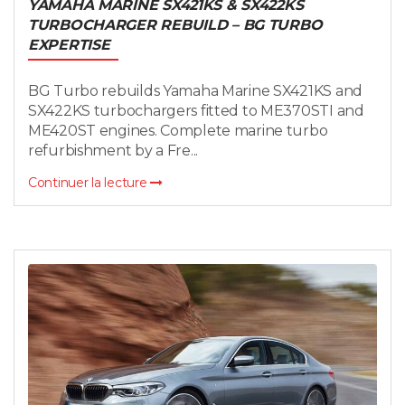
YAMAHA MARINE SX421KS & SX422KS
TURBOCHARGER REBUILD – BG TURBO
EXPERTISE
BG Turbo rebuilds Yamaha Marine SX421KS and
SX422KS turbochargers fitted to ME370STI and
ME420ST engines. Complete marine turbo
refurbishment by a Fre...
Continuer la lecture