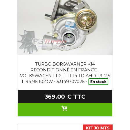
TURBO BORGWARNER K14
RECONDITIONNÉ EN FRANCE -
VOLKSWAGEN LT 2 LT II T4 TD AHD 1,9, 2,5
L 94 95 102 CV - 53149707025 -
En stock
369.00 € TTC
KIT JOINTS